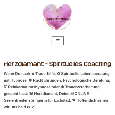
Zum
Inhalt
springen
Wenn Du nach ★ Trauerhilfe, ♻ Spirituelle Lebensberatung
mit Hypnose, ✺ Rückführungen, Psychologische Beratung,
☑️ Reinkarnationshypnose oder ✹ Trauerverarbeitung
gesucht hast: 💓️ Herzdiamant, Deine ☑️ ONLINE
Seelenfriedensbringerin für Eichstätt. ❤ Hoffentlich sehen
wir uns bald ✉ ✔.