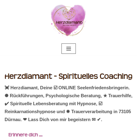
Zum
Inhalt
springen
💓️ Herzdiamant, Deine ☑️ ONLINE Seelenfriedensbringerin.
✺ Rückführungen, Psychologische Beratung, ★ Trauerhilfe,
✔️ Spirituelle Lebensberatung mit Hypnose, ☑️
Reinkarnationshypnose und ✹ Trauerverarbeitung in 73105
Dürnau. ❤ Lass Dich von mir begeistern ✉ ✔.