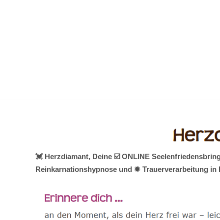
Zum
Inhalt
springen
💓️ Herzdiamant, Deine ☑️ ONLINE Seelenfriedensbring
Reinkarnationshypnose und ✹ Trauerverarbeitung in 