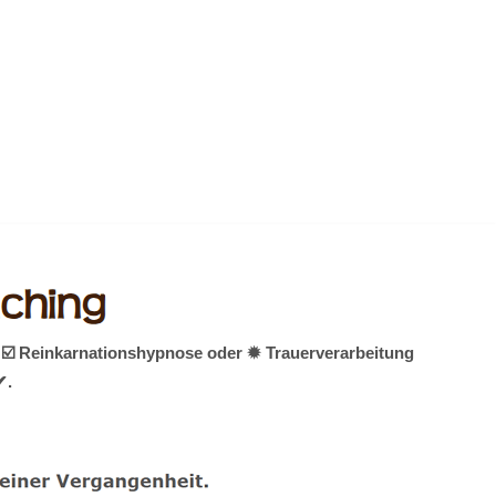
 ☑️ Reinkarnationshypnose oder ✹ Trauerverarbeitung
✔.