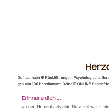
Zum
Inhalt
springen
Du hast nach ✺ Rückführungen, Psychologische Beratu
gesucht? 💓️ Herzdiamant, Deine ☑️ ONLINE Seelenfrie