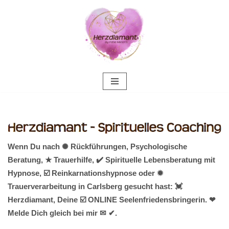
Zum
Inhalt
springen
Wenn Du nach ✺ Rückführungen, Psychologische
Beratung, ★ Trauerhilfe, ✔️ Spirituelle Lebensberatung mit
Hypnose, ☑️ Reinkarnationshypnose oder ✹
Trauerverarbeitung in Carlsberg gesucht hast: 💓️
Herzdiamant, Deine ☑️ ONLINE Seelenfriedensbringerin. ❤
Melde Dich gleich bei mir ✉ ✔.