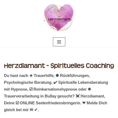
Zum
Inhalt
springen
Du hast nach ★ Trauerhilfe, ✺ Rückführungen,
Psychologische Beratung, ✔️ Spirituelle Lebensberatung
mit Hypnose, ☑️ Reinkarnationshypnose oder ✹
Trauerverarbeitung in Bullay gesucht? 💓️ Herzdiamant,
Deine ☑️ ONLINE Seelenfriedensbringerin. ❤ Melde Dich
gleich bei mir ✉ ✔.