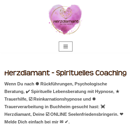
Zum
Inhalt
springen
Wenn Du nach ✺ Rückführungen, Psychologische
Beratung, ✔️ Spirituelle Lebensberatung mit Hypnose, ★
Trauerhilfe, ☑️ Reinkarnationshypnose und ✹
Trauerverarbeitung in Buchheim gesucht hast: 💓️
Herzdiamant, Deine ☑️ ONLINE Seelenfriedensbringerin. ❤
Melde Dich einfach bei mir ✉ ✔.