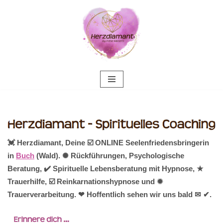
Zum
Inhalt
springen
💓️ Herzdiamant, Deine ☑️ ONLINE Seelenfriedensbringerin
in
Buch
(Wald). ✺ Rückführungen, Psychologische
Beratung, ✔️ Spirituelle Lebensberatung mit Hypnose, ★
Trauerhilfe, ☑️ Reinkarnationshypnose und ✹
Trauerverarbeitung. ❤ Hoffentlich sehen wir uns bald ✉ ✔.