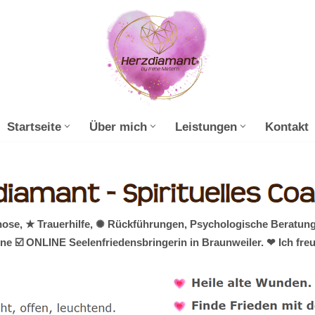
Startseite
Über mich
Leistungen
Kontakt
ose, ★ Trauerhilfe, ✺ Rückführungen, Psychologische Beratun
ine ☑️ ONLINE Seelenfriedensbringerin in Braunweiler. ❤ Ich fre