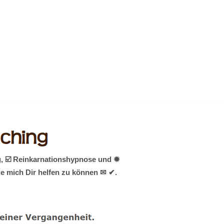
g, ☑️ Reinkarnationshypnose und ✹
ue mich Dir helfen zu können ✉ ✔.