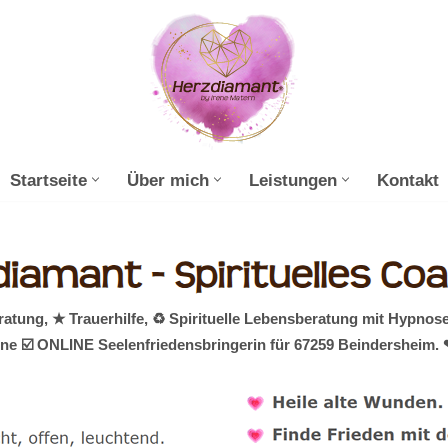
Startseite
Über mich
Leistungen
Kontakt
ung, ★ Trauerhilfe, ♻ Spirituelle Lebensberatung mit Hypnos
eine ☑️ ONLINE Seelenfriedensbringerin für 67259 Beindersheim.