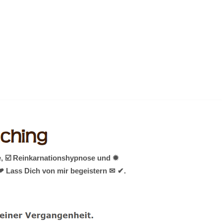
e, ☑️ Reinkarnationshypnose und ✹
 ❤ Lass Dich von mir begeistern ✉ ✔.