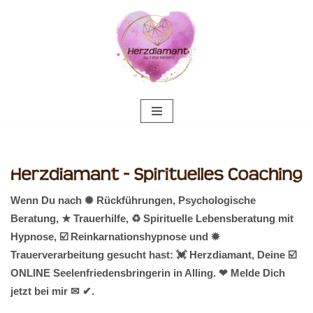
Zum
Inhalt
springen
Wenn Du nach ✺ Rückführungen, Psychologische
Beratung, ★ Trauerhilfe, ♻ Spirituelle Lebensberatung mit
Hypnose, ☑️ Reinkarnationshypnose und ✹
Trauerverarbeitung gesucht hast: 💓️ Herzdiamant, Deine ☑️
ONLINE Seelenfriedensbringerin in Alling. ❤ Melde Dich
jetzt bei mir ✉ ✔.