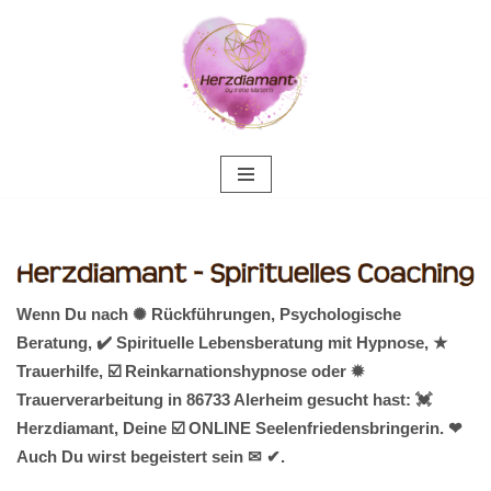
Zum
Inhalt
springen
Wenn Du nach ✺ Rückführungen, Psychologische
Beratung, ✔️ Spirituelle Lebensberatung mit Hypnose, ★
Trauerhilfe, ☑️ Reinkarnationshypnose oder ✹
Trauerverarbeitung in 86733 Alerheim gesucht hast: 💓️
Herzdiamant, Deine ☑️ ONLINE Seelenfriedensbringerin. ❤
Auch Du wirst begeistert sein ✉ ✔.